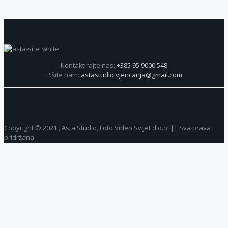
Kontaktirajte nas:
+385 95 9000 548
Pišite nam:
astastudio.vjencanja@gmail.com
Copyright © 2021., Asta Studio, Foto Video Svijet d.o.o. || Sva prava
pridržana