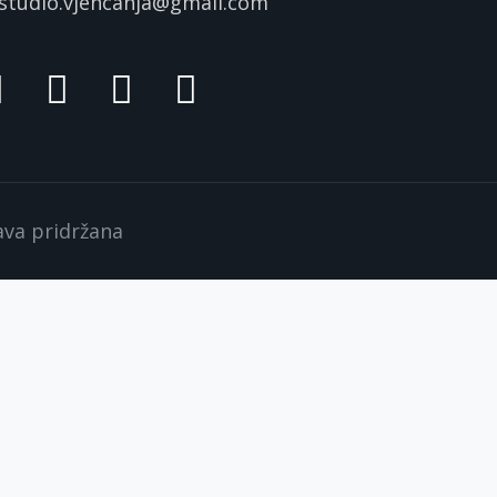
studio.vjencanja@gmail.com
rava pridržana