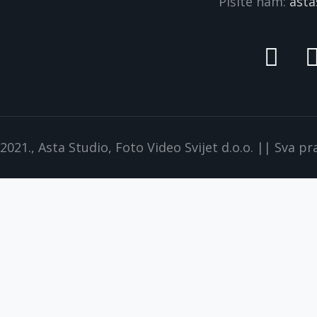
Pišite nam:
asta
021., Asta Studio, Foto Video Svijet d.o.o. || Sva p