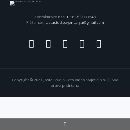
Kontaktirajte nas:
+385 95 9000 548
Pišite nam:
astastudio.vjencanja@gmail.com
Copyright © 2021., Asta Studio, Foto Video Svijet d.o.o. || Sva
prava pridržana