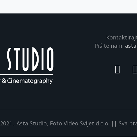
Kontaktiraj
Pišite nam:
asta
021., Asta Studio, Foto Video Svijet d.o.o. || Sva p