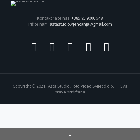
Kontaktirajte nas:
+385 95 9000 548
Pišite nam:
astastudio.vjencanja@gmail.com
Copyright © 2021., Asta Studio, Foto Video Svijet d.o.o. || Sva
prava pridržana