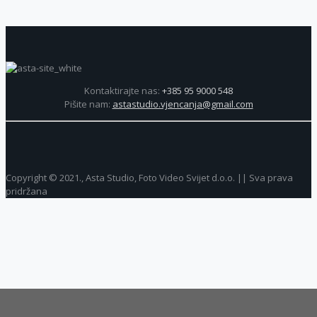
Kontaktirajte nas:
+385 95 9000 548
Pišite nam:
astastudio.vjencanja@gmail.com
Copyright © 2021., Asta Studio, Foto Video Svijet d.o.o. || Sva prava
pridržana