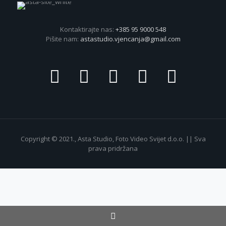
Kontaktirajte nas:
+385 95 9000 548
Pišite nam:
astastudio.vjencanja@gmail.com
Copyright © 2021., Asta Studio, Foto Video Svijet d.o.o. || Sva
prava pridržana