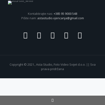
Kontaktirajte nas:
+385 95 9000 548
Pišite nam:
astastudio.vjencanja@gmail.com
Copyright © 2021., Asta Studio, Foto Video Svijet d.o.o. || Sva
prava pridržana