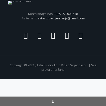
Kontaktirajte nas:
+385 95 9000 548
Pišite nam:
astastudio.vjencanja@gmail.com
Copyright © 2021., Asta Studio, Foto Video Svijet d.o.o. || Sva
prava pridržana