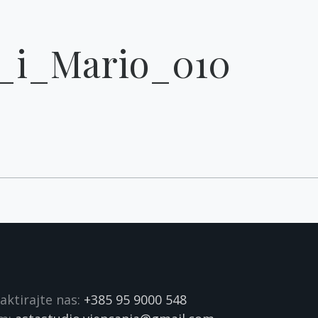
_i_Mario_010
aktirajte nas:
+385 95 9000 548