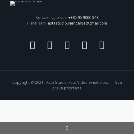
Kontaktirajte nas:
+385 95 9000 548
Pišite nam:
astastudio.vjencanja@gmail.com
Copyright © 2021., Asta Studio, Foto Video Svijet d.o.o. || Sva
prava pridržana